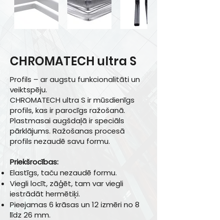
CHROMATECH ultra S
Profils – ar augstu funkcionalitāti un
veiktspēju.
CHROMATECH ultra S ir mūsdienīgs
profils, kas ir parocīgs ražošanā.
Plastmasai augšdaļā ir speciāls
pārklājums. Ražošanas procesā
profils nezaudē savu formu.
Priekšrocības:
Elastīgs, taču nezaudē formu.
Viegli locīt, zāģēt, tam var viegli
iestrādāt hermētiķi.
Pieejamas 6 krāsas un 12 izmēri no 8
līdz 26 mm.